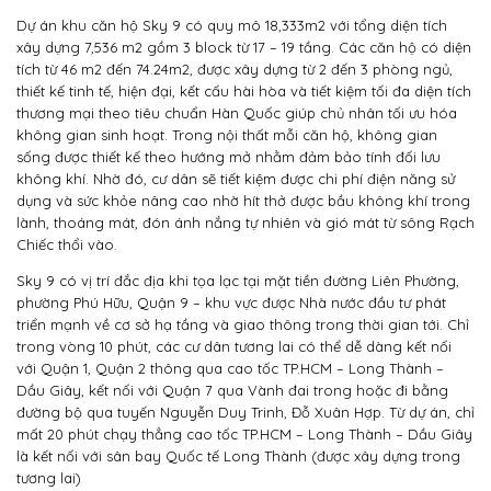
Dự án khu căn hộ Sky 9 có quy mô 18,333m2 với tổng diện tích
xây dựng 7,536 m2 gồm 3 block từ 17 – 19 tầng. Các căn hộ có diện
tích từ 46 m2 đến 74.24m2, được xây dựng từ 2 đến 3 phòng ngủ,
thiết kế tinh tế, hiện đại, kết cấu hài hòa và tiết kiệm tối đa diện tích
thương mại theo tiêu chuẩn Hàn Quốc giúp chủ nhân tối ưu hóa
không gian sinh hoạt. Trong nội thất mỗi căn hộ, không gian
sống được thiết kế theo hướng mở nhằm đảm bảo tính đối lưu
không khí. Nhờ đó, cư dân sẽ tiết kiệm được chi phí điện năng sử
dụng và sức khỏe nâng cao nhờ hít thở được bầu không khí trong
lành, thoáng mát, đón ánh nắng tự nhiên và gió mát từ sông Rạch
Chiếc thổi vào.
Sky 9 có vị trí đắc địa khi tọa lạc tại mặt tiền đường Liên Phường,
phường Phú Hữu, Quận 9 – khu vực được Nhà nước đầu tư phát
triển mạnh về cơ sở hạ tầng và giao thông trong thời gian tới. Chỉ
trong vòng 10 phút, các cư dân tương lai có thể dễ dàng kết nối
với Quận 1, Quận 2 thông qua cao tốc TP.HCM – Long Thành –
Dầu Giây, kết nối với Quận 7 qua Vành đai trong hoặc đi bằng
đường bộ qua tuyến Nguyễn Duy Trinh, Đỗ Xuân Hợp. Từ dự án, chỉ
mất 20 phút chạy thẳng cao tốc TP.HCM – Long Thành – Dầu Giây
là kết nối với sân bay Quốc tế Long Thành (được xây dựng trong
tương lai)