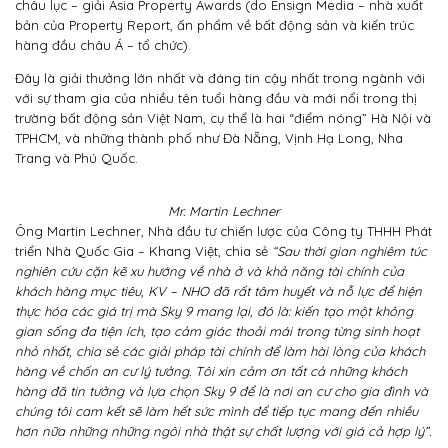
châu lục – giải Asia Property Awards (do Ensign Media – nhà xuất
bản của Property Report, ấn phẩm về bất động sản và kiến trúc
hàng đầu châu Á – tổ chức).
Đây là giải thưởng lớn nhất và đáng tin cậy nhất trong ngành với
với sự tham gia của nhiều tên tuổi hàng đầu và mới nổi trong thị
trường bất động sản Việt Nam, cụ thể là hai “điểm nóng” Hà Nội và
TPHCM, và những thành phố như Đà Nẵng, Vịnh Hạ Long, Nha
Trang và Phú Quốc.
Mr. Martin Lechner
Ông Martin Lechner, Nhà đầu tư chiến lược của Công ty THHH Phát
triển Nhà Quốc Gia – Khang Việt, chia sẻ
“Sau thời gian nghiêm túc
nghiên cứu cặn kẽ xu hướng về nhà ở và khả năng tài chính của
khách hàng mục tiêu, KV – NHO đã rất tâm huyết và nỗ lực để hiện
thực hóa các giá trị mà Sky 9 mang lại, đó là: kiến tạo một không
gian sống đa tiện ích, tạo cảm giác thoải mái trong từng sinh hoạt
nhỏ nhất, chia sẻ các giải pháp tài chính để làm hài lòng của khách
hàng về chốn an cư lý tưởng. Tôi xin cảm ơn tất cả những khách
hàng đã tin tưởng và lựa chọn Sky 9 để là nơi an cư cho gia đình và
chúng tôi cam kết sẽ làm hết sức mình để tiếp tục mang đến nhiều
hơn nữa những những ngôi nhà thật sự chất lượng với giá cả hợp lý”.