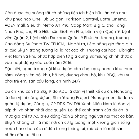
Còn được thụ hưởng tất cả những tiện ích hiện hữu lân cận như:
khu phức hợp OneHub Saigon, Parkson Cantavil, Lotte Cinema,
AOEN mall, Siêu thị Metro An Phú, Coop Mart, Big C, chợ Tăng
Nhơn Phú, chợ Phú Hữu, sân Goft An Phú, bệnh viện Quận 9, bệnh
viện Quận 2, bệnh viện Đa khoa Quốc tế Phúc An Khang, trường
Cao đẳng Sư Phạm TW TPHCM,…Ngoài ra, tiềm năng gia tăng giá
trị của Sky 9 trong tương lai là rất cao khi Trường đại học Fulbright
Việt Nam và khu phức hợp điện tử gia dụng Samsung chính thức đi
vào hoạt động vào cuối năm 2016.
Đặc biệt, ngay trong nội khu dự án còn được quy hoạch khu mua
sắm, công viên nội khu, hồ bơi, đường chạy bộ, khu BBQ, khu vui
chơi trẻ em, sân cầu lông, an ninh 24/7…
Dự án khu căn hộ Sky 9 do ADU là đơn vị thiết kế dự án, Handong
là đơn vị thi công dự án, Shin Yeong Project Management là đơn vị
quản lý dự án, Công ty CP ĐT & DV Đất Xanh Miền Nam là đơn vị
tiếp thị và phân phối độc quyền. Lợi thế cạnh tranh của dự án là
mức giá chỉ từ 765 triệu đồng/căn 2 phòng ngủ với nội thất cơ bản,
Sky 9 không chỉ là một nơi an cư lý tưởng, một không gian sống
hoàn hảo cho các cư dân trong tương lai, mà còn là một sản
phẩm đầu tư tối ưu.