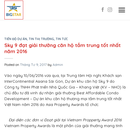
Skip
to
content
TIẾN ĐỘ DỰ ÁN
,
TIN THỊ TRƯỜNG
,
TIN TỨC
Sky 9 đạt giải thưởng căn hộ tầm trung tốt nhất
năm 2016
Posted on
Tháng Tư 9, 2017
by
Admin
Vào ngày 10/06/2016 vừa qua, tại Trung tâm Hội nghị Khách sạn
InterContinential Asiana Sài Gòn, Dự án khu căn hộ Sky 9 do
Công ty TNHH Phát triển Nhà Quốc Gia – Khang Việt (KV – NHO) là
chủ đầu tư đã vinh dự nhận giải thưởng Best Affordable Condo
Development – Dự án khu căn hộ thương mại tầm trung tốt nhất
Việt Nam năm 2016 do Asia Property Awards tổ chức.
Đại diện các đơn vị Đoạt giải tại Vietnam Propperty Award 2016
Vietnam Property Awards là một phần của giải thưởng mang tính