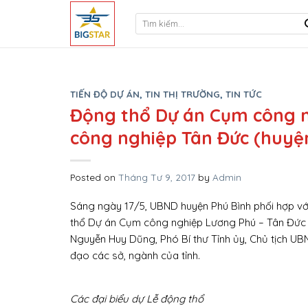
Skip
to
content
TIẾN ĐỘ DỰ ÁN
,
TIN THỊ TRƯỜNG
,
TIN TỨC
Động thổ Dự án Cụm công n
công nghiệp Tân Đức (huyệ
Posted on
Tháng Tư 9, 2017
by
Admin
Sáng ngày 17/5, UBND huyện Phú Bình phối hợp vớ
thổ Dự án Cụm công nghiệp Lương Phú – Tân Đức 
Nguyễn Huy Dũng, Phó Bí thư Tỉnh ủy, Chủ tịch UBN
đạo các sở, ngành của tỉnh.
Các đại biểu dự Lễ động thổ