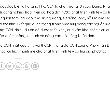
 đại, đặc biệt là hạ tầng khu, CCN là chủ trương lớn của Đảng, Nhà
công nghiệp hóa, hiện đại hóa đất nước, phát triển kinh tế – xã h
 quan tâm, chỉ đạo của Trung ương; sự đồng lòng, nỗ lực của Đ
được nhiều kết quả quan trọng trong việc huy động các nguồn lực
tầng CCN. Nhiều dự án đã được triển khai, đưa vào khai thác hiệu qu
bảo quốc phòng, an ninh và nâng cao đời sống Nhân dân.
ều CCN nhất của tỉnh, với 8 CCN, trong đó CCN Lương Phú – Tân Đ
ạo cú hích mạnh mẽ cho phát triển kinh tế – xã hội địa phương.