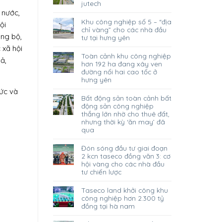
jutech
 nước,
khu công nghiệp số 5 – “địa
ội
chỉ vàng” cho các nhà đầu
ảng bộ,
tư tại hưng yên
 xã hội
toàn cảnh khu công nghiệp
ả,
hơn 192 ha đang xây ven
đường nối hai cao tốc ở
hưng yên
ức và
bất động sản toàn cảnh bất
động sản công nghiệp
thắng lớn nhờ cho thuê đất,
nhưng thời kỳ ‘ăn may’ đã
qua
đón sóng đầu tư giai đoạn
2 kcn taseco đồng văn 3: cơ
hội vàng cho các nhà đầu
tư chiến lược
taseco land khởi công khu
công nghiệp hơn 2.300 tỷ
đồng tại hà nam