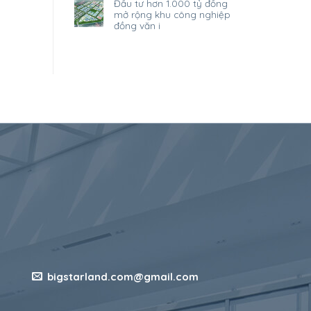
đầu tư hơn 1.000 tỷ đồng
mở rộng khu công nghiệp
đồng văn i
bigstarland.com@gmail.com