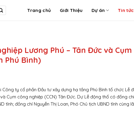
Trang chủ
Giới Thiệu
Dự án
Tin tức
ghiệp Lương Phú – Tân Đức và Cụm
n Phú Bình)
i Công ty cổ phần Đầu tư xây dựng hạ tầng Phú Bình tổ chức Lễ 
và Cụm công nghiệp (CCN) Tân Đức. Dự Lễ động thổ có đồng ch
D tỉnh; đồng chí Nguyễn Thị Loan, Phó Chủ tịch UBND tỉnh cùng l