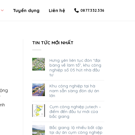
Tuyển dụng
Liên hệ
0877.332.336
TIN TỨC MỚI NHẤT
hưng yên liên tục đón “đại
bàng về làm tổ”, khu công
nghiệp số 05 hút nhà đầu
tư
khu công nghiệp tại hà
động
nam sẵn sàng đón dự án
lớn
í
ãnh
cụm công nghiệp jutech –
điểm đến đầu tư mới của
bắc giang
bắc giang: lộ nhiều bất cập
tại dự án cụm công nghiệp