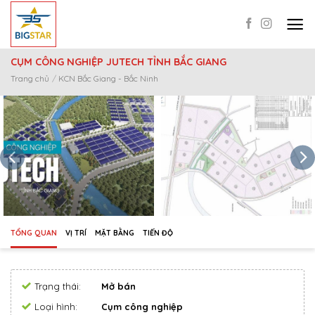
Skip
to
content
CỤM CÔNG NGHIỆP JUTECH TỈNH BẮC GIANG
Trang chủ
/
KCN Bắc Giang - Bắc Ninh
TỔNG QUAN
VỊ TRÍ
MẶT BẰNG
TIẾN ĐỘ
Trạng thái:
Mở bán
Loại hình:
Cụm công nghiệp