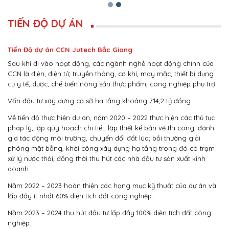
TIẾN ĐỘ DỰ ÁN
Tiến Độ dự án CCN Jutech Bắc Giang
Sau khi đi vào hoạt động, các ngành nghề hoạt động chính của
CCN là điện, điện tử, truyền thông, cơ khí, may mặc, thiết bị dụng
cụ y tế, dược, chế biến nông sản thực phẩm, công nghiệp phụ trợ.
Vốn đầu tư xây dựng cơ sở hạ tầng khoảng 714,2 tỷ đồng.
Về tiến độ thực hiện dự án, năm 2020 – 2022 thực hiện các thủ tục
pháp lý, lập quy hoạch chi tiết, lập thiết kế bản vẽ thi công, đánh
giá tác động môi trường, chuyển đổi đất lúa; bồi thường giải
phóng mặt bằng, khởi công xây dựng hạ tầng trong đó có trạm
xử lý nước thải, đồng thời thu hút các nhà đầu tư sản xuất kinh
doanh.
Năm 2022 – 2023 hoàn thiện các hạng mục kỹ thuật của dự án và
lấp đầy ít nhất 60% diện tích đất công nghiệp.
Năm 2023 – 2024 thu hút đầu tư lấp đầy 100% diện tích đất công
nghiệp.