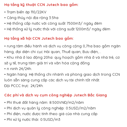
Hạ tầng kỹ thuật CCN Jutech bao gồm:
• Trạm biến áp 110/22KV
• Cảng thủy nội địa rộng 3.5ha
• Hệ thống cấp nước với công suất 7500m3/ ngày đêm
• Hệ thống xử lý nước thải với công suất 1200m3/ ngày đêm
Hạ tầng xã hội CCN Jutech bao gồm:
• rung tâm điều hành và dịch vụ công cộng 0,7ha bao gồm ngân
hàng, đại diện chi cục Hải quan, Thuế quan, Bưu điện,…
• Khu nhà ở lao động 20ha: quy hoạch gồm nhà ở và nhà trẻ, cơ
sở y tế, trung tâm giải trí và văn hóa cộng đồng.
• n ninh 24/24h.
• Ngân hàng: Hệ thống chi nhánh và phòng giao dịch trong CCN
luôn sẵn sàng cung cấp các dịch vụ tài chính tốt nhất.
Đội PCCC trực 24/24h.
Các phí và dịch vụ cụm công nghiệp Jutech Bắc Giang
• Phí thuê đất hàng năm: 8.500VNĐ/m2/năm
• Phí dịch vụ quản lý công nghiệp: 0.5USD/m2/năm
• Phí điện, nước được tính theo giá của nhà cung cấp
• Phí xử lý nước thải: 0.5USD/m3