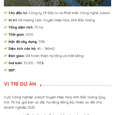
Chủ đầu tư:
Công ty CP Đầu tư và Phát triển Công nghệ Jutech
Vị trí:
Xã Hương Lâm, huyện Hiệp Hòa, tỉnh Bắc Giang
Tổng diện tích:
75 ha
Thời gian:
2070
Mật độ xây dựng:
70%
Diện tích căn hộ:
45 – 180m2
Bàn giao:
Đã hoàn thiện hạ tầng và mặt bằng
Giá bán:
Từ 120 – 135$
SĐT:
VỊ TRÍ DỰ ÁN
Cụm Công nghiệp Jutech huyện Hiệp Hòa, tỉnh Bắc Giang Quy
mô: 75 ha, giá bán ưu đãi, hạ tầng đồng bộ, nhiều ưu đãi cho
doanh nghiệp 2025.