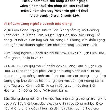
Miễn 2 năm thuế thu nhập doanh nghiệp
Giảm 4 năm thuế thu nhập dn Tiền thuê đất
miễn 7 năm cho vay 70% trên giá trị thuê
Vietinbank hỗ trợ lãi suất 5.9%
Vị Trí Cụm Công Nghiệp Jutech Bắc Giang
Vị Trí Cụm Công Nghiệp Jutech Bắc Giang nằm tại mặt đường
vành đai 4 Xã Hương Lâm, huyện Hiệp Hòa, tỉnh Bắc Giang. Dễ
dàng kết nối với Sân bay Nội Bài, cảng Hải Phòng, cửa khẩu Lạng
Sơn, gần các doanh nghiệp lớn như Samsung, Foxconn, Deli.
Cụm Công nghiệp Jutech địa chỉ tại Km2, ĐT398, huyện Hiệp Hòa,
nằm gần quốc lộ 18 và 37.
CCN JUTECH có quy mô 75 ha thuộc xã Hương Lâm, huyện Hiệp
Hòa. CCN có ranh giới phía Bắc giáp đường Vành đai 4 Hà Nội;
phía Nam giáp đồng canh tác thôn Hạc Lâm (xã Hương Lâm); phía
Đông giáp khu dân cư hiện trạng thôn Hạc Lâm (xã Hương Lâm);
phía Tây giáp Kênh tưới 1D và cánh đồng canh tác thôn Nội
Hương, thôn Đồng Công (xã Hương Lâm).
Bắc Giang đang nổi lên như một “hạt nhân tăng trưởng” trong khu
vực phía Bắc Việt Nam, đặc biệt trong lĩnh vực công nghiệp. Điều
này không phải ngẫu nhiên mà đến từ sự kết hợp hài hòa của