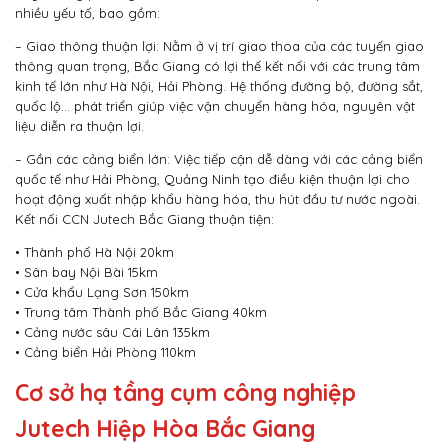
nhiều yếu tố, bao gồm:
– Giao thông thuận lợi: Nằm ở vị trí giao thoa của các tuyến giao
thông quan trọng, Bắc Giang có lợi thế kết nối với các trung tâm
kinh tế lớn như Hà Nội, Hải Phòng. Hệ thống đường bộ, đường sắt,
quốc lộ… phát triển giúp việc vận chuyển hàng hóa, nguyên vật
liệu diễn ra thuận lợi.
– Gần các cảng biển lớn: Việc tiếp cận dễ dàng với các cảng biển
quốc tế như Hải Phòng, Quảng Ninh tạo điều kiện thuận lợi cho
hoạt động xuất nhập khẩu hàng hóa, thu hút đầu tư nước ngoài.
Kết nối CCN Jutech Bắc Giang thuận tiện:
• Thành phố Hà Nội 20km
• Sân bay Nội Bài 15km
• Cửa khẩu Lạng Sơn 150km
• Trung tâm Thành phố Bắc Giang 40km
• Cảng nước sâu Cái Lân 135km
• Cảng biển Hải Phòng 110km
Cơ sở hạ tầng cụm công nghiệp
Jutech Hiệp Hòa Bắc Giang