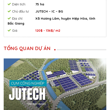
Diện tích:
75 ha
Chủ đầu tư:
JUTECH – IC – BG
Địa chỉ:
Xã Hương Lâm, huyện Hiệp Hòa, tỉnh
Bắc Giang
Giá:
120$ - 136$/ m2
TỔNG QUAN DỰ ÁN