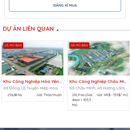
ĐĂNG KÍ MUA
DỰ ÁN LIÊN QUAN
ĐÃ MỞ BÁN
ĐÃ MỞ BÁN
Khu Công Nghiệp Hòa Yên Tỉnh Bắc Giang
Khu Công Nghiệp Châu Minh – Bắc Lý – Hương Lâm Tỉnh Bắc Giang
Xã Đông Lỗ, huyện Hiệp Hòa, xã Tiên Sơn, xã Trung Sơn, xã Hương Mai, thị xã Việt Yên, tỉnh Bắc Giang
Xã Châu Minh, xã Hương Lâm, huyện Hiệp Hòa, tỉnh Bắc Giang
256,68 ha
Giá:
Thỏa thuận
210,9 ha (Giai
Giá:
145$ - 155$/ m2
đoạn 1: 105,5
ha)